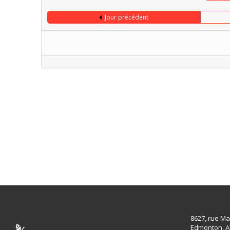
Jour précédent
8627, rue Ma
Edmonton, A