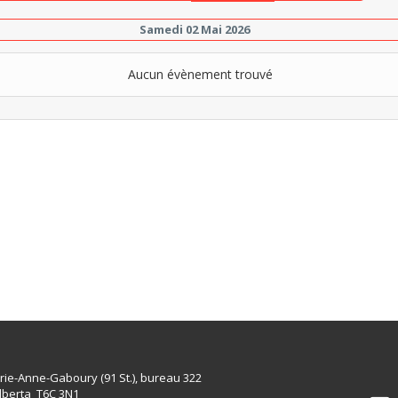
Samedi 02 Mai 2026
Aucun évènement trouvé
rie-Anne-Gaboury (91 St.), bureau 322
lberta T6C 3N1