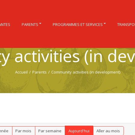
ANTES
PARENTS
PROGRAMMES ET SERVICES
TRANSPO
 activities (in de
Accueil
/
Parents
/
Community activities (in development)
nnée
Par mois
Par semaine
Aujourd'hui
Aller au mois