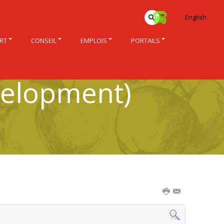
English
RT
CONSEIL
EMPLOIS
PORTAILS
velopment)