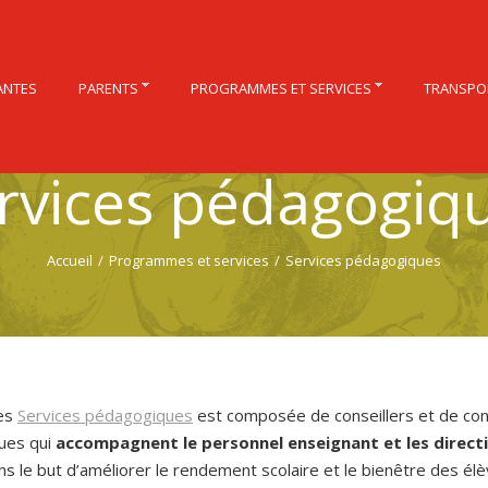
ANTES
PARENTS
PROGRAMMES ET SERVICES
TRANSPO
rvices pédagogiq
Accueil
/
Programmes et services
/
Services pédagogiques
des
Services pédagogiques
est composée de conseillers et de con
ues qui
accompagnent le personnel enseignant et les direct
s le but d’améliorer le rendement scolaire et le bienêtre des élè