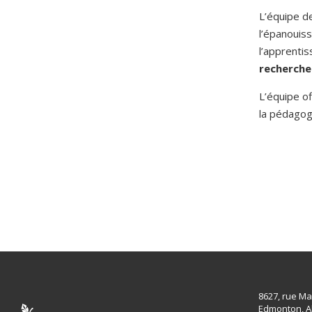
L’équipe d
l’épanouis
l’apprenti
recherche
L’équipe of
la pédagogi
8627, rue Ma
Edmonton, A