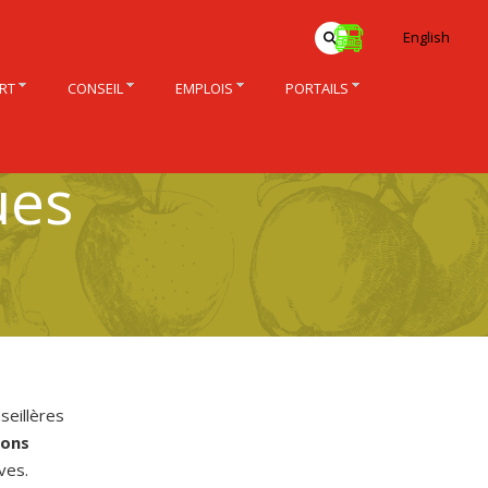
English
RT
CONSEIL
EMPLOIS
PORTAILS
ues
seillères
ions
ves.