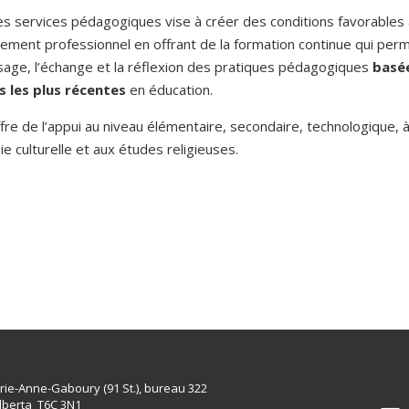
es services pédagogiques vise à créer des conditions favorables 
sement professionnel en offrant de la formation continue qui per
ssage, l’échange et la réflexion des pratiques pédagogiques
basée
s les plus récentes
en éducation.
fre de l’appui au niveau élémentaire, secondaire, technologique, 
e culturelle et aux études religieuses.
rie-Anne-Gaboury (91 St.), bureau 322
lberta T6C 3N1