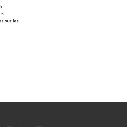
à
met
s sur les
à