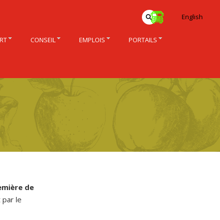
English
RT
CONSEIL
EMPLOIS
PORTAILS
emière de
 par le