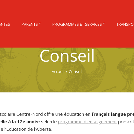
ANTES
PARENTS
PROGRAMMES ET SERVICES
TRANSPO
Conseil
Accueil
/
Conseil
 scolaire Centre-Nord offre une éducation en
français langue pr
lle à la 12e année
selon le
programme d'enseignement
prescrit
e l’Éducation de l’Alberta.