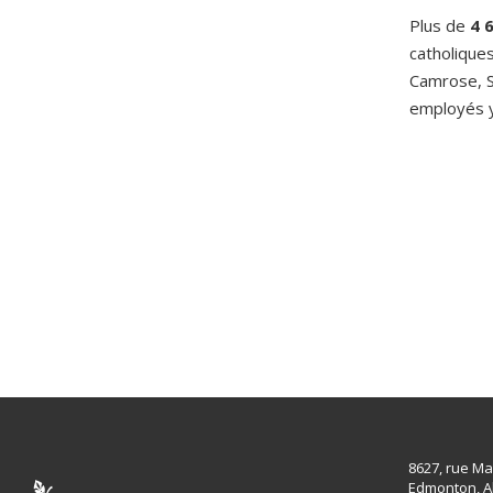
Plus de
4 
catholique
Camrose, S
employés y 
8627, rue Ma
Edmonton, A