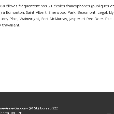
600
élèves fréquentent nos 21 écoles francophones (publiques et
s) à Edmonton, Saint-Albert, Sherwood Park, Beaumont, Legal, Ll
tony Plain, Wainwright, Fort McMurray, Jasper et Red Deer. Plus
travaillent.
rie-Anne-Gaboury (91 St.), bureau 322
lberta T6C 3N1