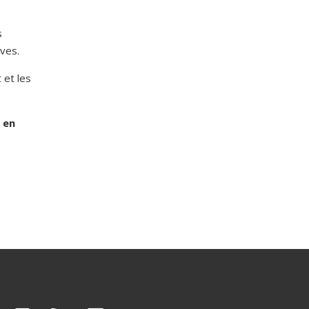
s
èves.
 et les
 en