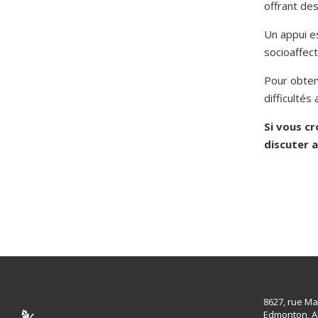
offrant des
Un appui es
socioaffect
Pour obten
difficultés
Si vous cr
discuter 
8627, rue Ma
Edmonton, A