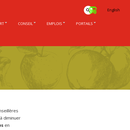
English
RT
CONSEIL
EMPLOIS
PORTAILS
nseillères
 à diminuer
es
en