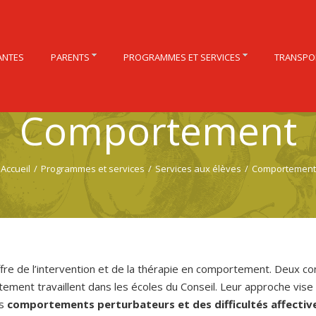
ANTES
PARENTS
PROGRAMMES ET SERVICES
TRANSPO
Comportement
Accueil
/
Programmes et services
/
Services aux élèves
/
Comportement
fre de l’intervention et de la thérapie en comportement. Deux co
ement travaillent dans les écoles du Conseil. Leur approche vise
es
comportements perturbateurs et des difficultés affectiv