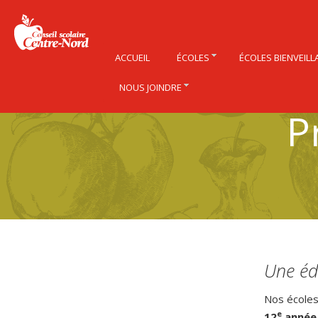
ACCUEIL
ÉCOLES
ÉCOLES BIENVEILL
NOUS JOINDRE
P
Une éd
Nos écoles
e
12
année