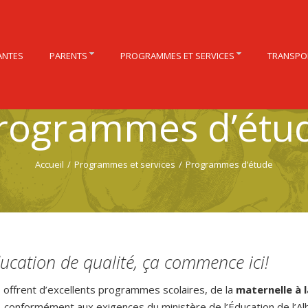
ANTES
PARENTS
PROGRAMMES ET SERVICES
TRANSPO
rogrammes d’étu
Accueil
/
Programmes et services
/
Programmes d’étude
ucation de qualité, ça commence ici!
 offrent d’excellents programmes scolaires, de la
maternelle à l
, conformément aux exigences du ministère de l’Éducation de l’Al