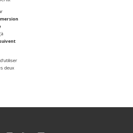
ur
immersion
e
(à
suivent
’utiliser
es deux