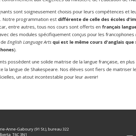
nants sont soigneusement choisis pour leurs compétences et le
e. Notre programmation est
différente de celle des écoles d'
car, entre autres, tous nos cours sont offerts en
français langu
avec des modules spécifiquement conçus pour les francophones 
n de
English Language Arts
qui est le même cours d'anglais que 
phones
).
nts possèdent une solide maitrise de la langue française, en plus d
ce la langue de Shakespeare. Nos élèves sont fiers de maitriser l
icielles, un atout incontestable pour leur avenir!
rie-Anne-Gaboury (91 St.), bureau 322
lberta T6C 3N1