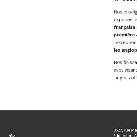
Nos enseig
expérienc
française
première
l'exceptio
les anglo
Nos finissa
avec aisan
langues off
8627, rue Ma
Edmonton, A