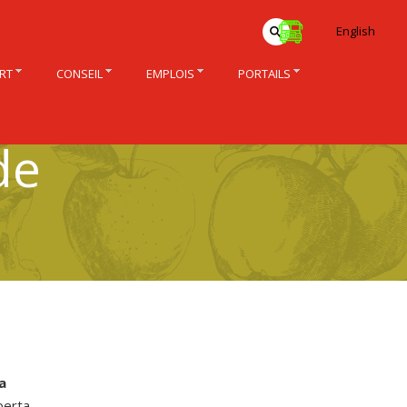
English
RT
CONSEIL
EMPLOIS
PORTAILS
de
a
berta.