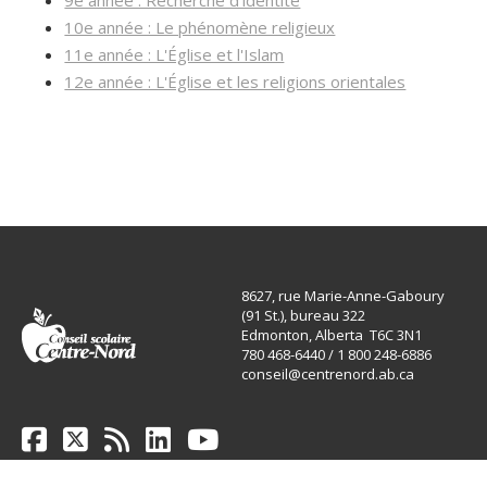
9e année : Recherche d'identité
10e année : Le phénomène religieux
11e année : L'Église et l'Islam
12e année : L'Église et les religions orientales
8627, rue Marie-Anne-Gaboury
(91 St.), bureau 322
Edmonton, Alberta T6C 3N1
780 468-6440 / 1 800 248-6886
conseil@centrenord.ab.ca