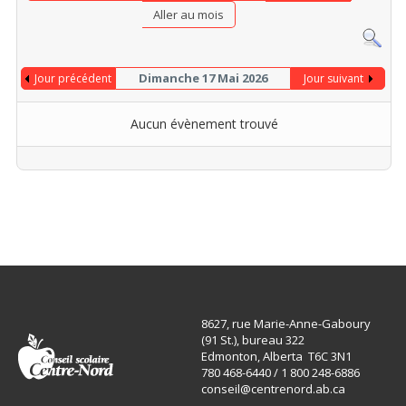
Aller au mois
Dimanche 17 Mai 2026
Jour précédent
Jour suivant
Aucun évènement trouvé
8627, rue Marie-Anne-Gaboury
(91 St.), bureau 322
Edmonton, Alberta T6C 3N1
780 468-6440 / 1 800 248-6886
conseil@centrenord.ab.ca