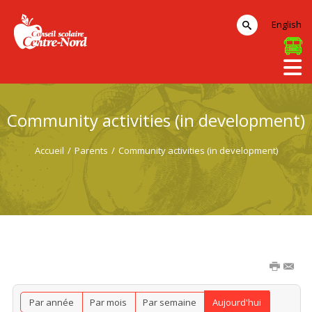
English
Community activities (in development)
Accueil
/
Parents
/
Community activities (in development)
Par année
Par mois
Par semaine
Aujourd'hui