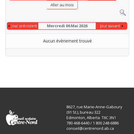
Aller au mois
Mercredi 06 Mai 2026
Jour précédent
Jour suivant
Aucun évènement trouvé
8627, rue Marie-Anne-Gaboury
(91 St.), bureau 322
Edmonton, Alberta T6C 3N1
780 468-6440 / 1 800 248-6886
conseil@centrenord.ab.ca