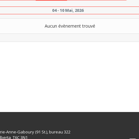
04 - 10 Mai, 2026
Aucun évènement trouvé
rie-Anne-Gaboury (91 St.), bureau 322
lberta T6C 3N1