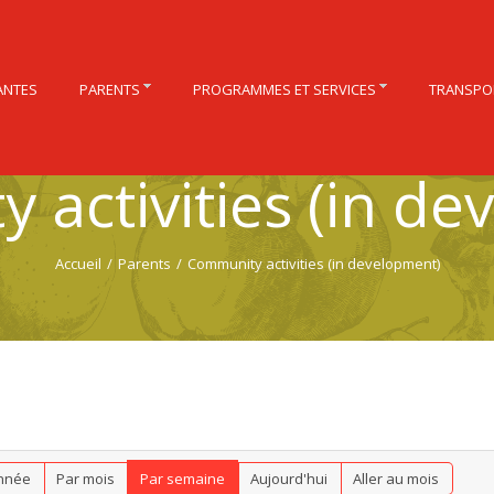
ANTES
PARENTS
PROGRAMMES ET SERVICES
TRANSPO
 activities (in de
Accueil
/
Parents
/
Community activities (in development)
nnée
Par mois
Par semaine
Aujourd'hui
Aller au mois