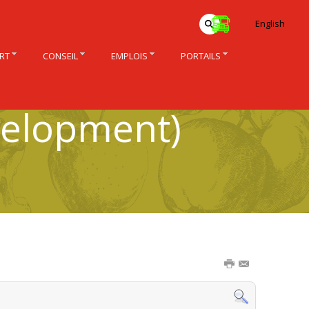
English
RT
CONSEIL
EMPLOIS
PORTAILS
velopment)