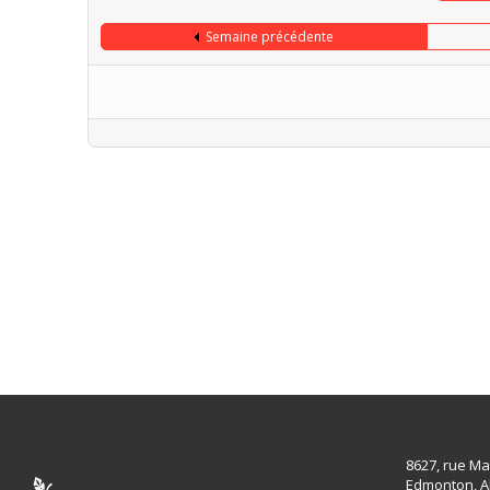
Semaine précédente
8627, rue Ma
Edmonton, A