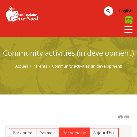
English
Community activities (in development)
Accueil
/
Parents
/
Community activities (in development)
Par année
Par mois
Par semaine
Aujourd'hui