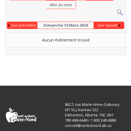
Aller au mois
Dimanche 10 Mars 2024
Jour précédent
Jour suivant
Aucun évènement trouvé
8627, rue Marie-Anne-Gaboury
(91 St.), bureau 322
Edmonton, Alberta T6C 3N1
780 468-6440 / 1 800 248-6886
conseil@centrenord.ab.ca