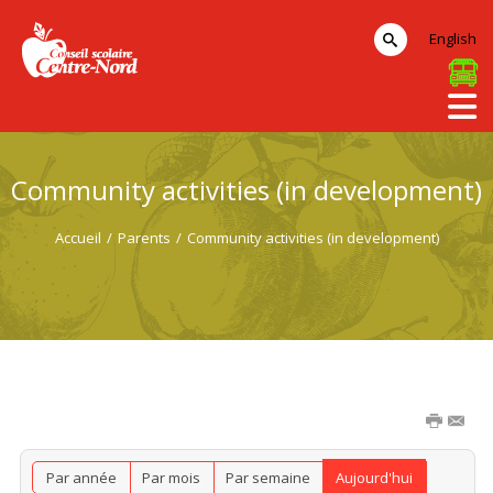
English
Community activities (in development)
Accueil
/
Parents
/
Community activities (in development)
Par année
Par mois
Par semaine
Aujourd'hui