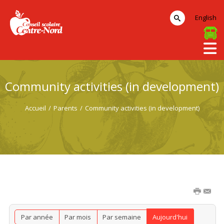
English
Community activities (in development)
Accueil
/
Parents
/
Community activities (in development)
Par année
Par mois
Par semaine
Aujourd'hui