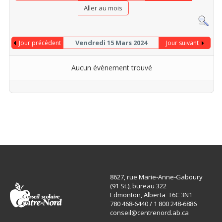
Aller au mois
Vendredi 15 Mars 2024
Jour précédent
Jour suivant
Aucun évènement trouvé
8627, rue Marie-Anne-Gaboury
(91 St.), bureau 322
Edmonton, Alberta T6C 3N1
780 468-6440 / 1 800 248-6886
conseil@centrenord.ab.ca