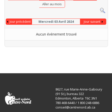
Aller au mois
Mercredi 03 Avril 2024
Jour précédent
Jour suivant
Aucun évènement trouvé
8627, rue Marie-Anne-Gaboury
(91 St.), bureau 322
Edmonton, Alberta T6C 3N1
780 468-6440 / 1 800 248-6886
conseil@centrenord.ab.ca