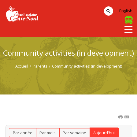
English
Community activities (in development)
Accueil
/
Parents
/
Community activities (in development)
Par année
Par mois
Par semaine
Aujourd'hui