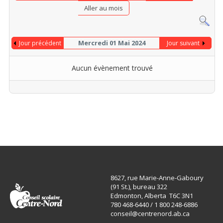
Aller au mois
Mercredi 01 Mai 2024
Jour précédent
Jour suivant
Aucun évènement trouvé
8627, rue Marie-Anne-Gaboury
(91 St.), bureau 322
Edmonton, Alberta T6C 3N1
780 468-6440 / 1 800 248-6886
conseil@centrenord.ab.ca