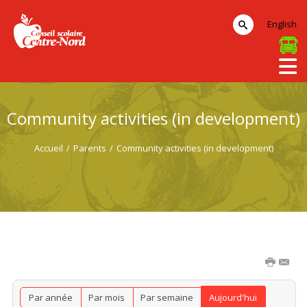
English
Community activities (in development)
Accueil
/
Parents
/
Community activities (in development)
Par année
Par mois
Par semaine
Aujourd'hui