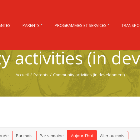
ANTES
PARENTS
PROGRAMMES ET SERVICES
TRANSPO
 activities (in de
Accueil
/
Parents
/
Community activities (in development)
nnée
Par mois
Par semaine
Aujourd'hui
Aller au mois