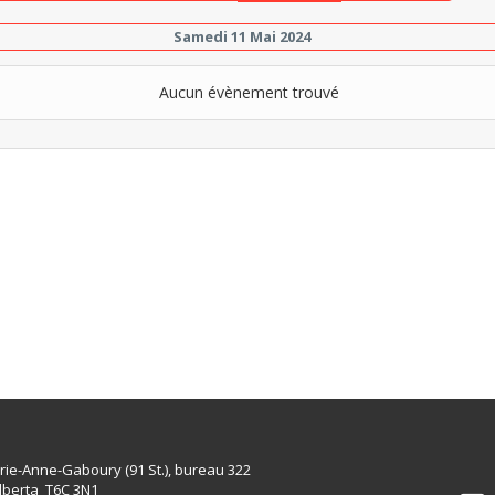
Samedi 11 Mai 2024
Aucun évènement trouvé
rie-Anne-Gaboury (91 St.), bureau 322
lberta T6C 3N1