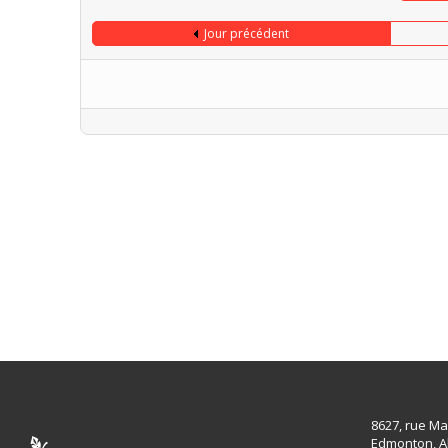
Jour précédent
8627, rue Ma
Edmonton, A