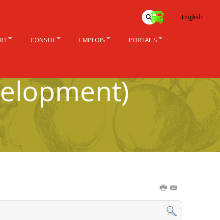
English
RT
CONSEIL
EMPLOIS
PORTAILS
velopment)