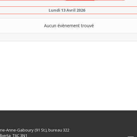
Lundi 13 Avril 2026
Aucun évènement trouvé
rie-Anne-Gaboury (91 St.), bureau 322
lberta T6C 3N1