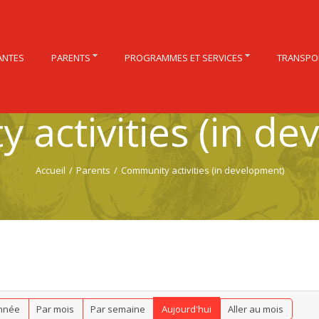
ANTES
PARENTS
PROGRAMMES ET SERVICES
TRANSPO
 activities (in de
Accueil
/
Parents
/
Community activities (in development)
nnée
Par mois
Par semaine
Aujourd'hui
Aller au mois