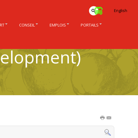
English
RT
CONSEIL
EMPLOIS
PORTAILS
velopment)