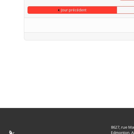
Jour précédent
8627, rue Ma
Edmonton, A