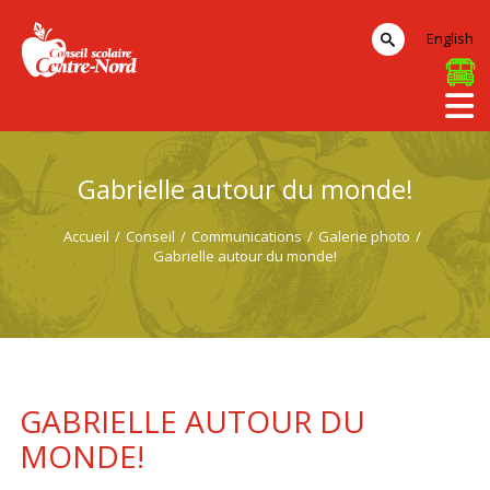
English
Gabrielle autour du monde!
Accueil
/
Conseil
/
Communications
/
Galerie photo
/
Gabrielle autour du monde!
GABRIELLE AUTOUR DU
MONDE!