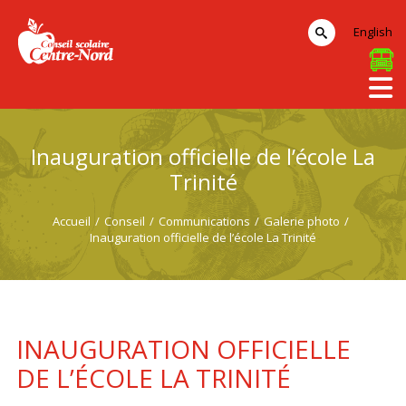
English
Inauguration officielle de l’école La
Trinité
Accueil
/
Conseil
/
Communications
/
Galerie photo
/
Inauguration officielle de l’école La Trinité
INAUGURATION OFFICIELLE
DE L’ÉCOLE LA TRINITÉ