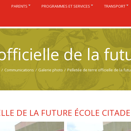
S
PARENTS
PROGRAMMES ET SERVICES
TRANSPORT
fficielle de la fut
/
Communications
/
Galerie photo
/
Pelletée de terre officielle de la fut
ELLE DE LA FUTURE ÉCOLE CITADE