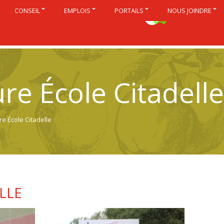
CONSEIL
EMPLOIS
PORTAILS
NOUS JOINDRE
English
ure École Citadelle
ure École Citadelle
LLE