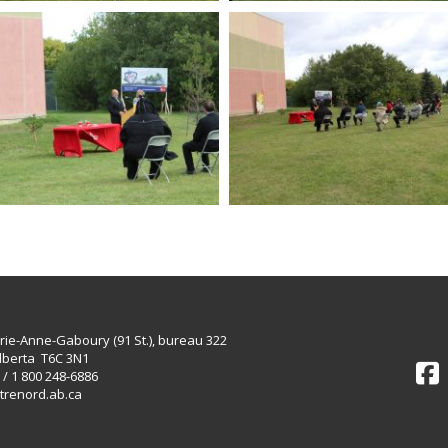
rie-Anne-Gaboury (91 St.), bureau 322
lberta T6C 3N1
 / 1 800 248-6886
trenord.ab.ca