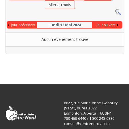
Aller au mois
Lundi 13 Mai 2024
Jour précédent
Jour suivant
Aucun évènement trouvé
8627, rue Marie-Anne-Gaboury
(91 St.), bureau 322
Edmonton, Alberta T6C 3N1
780 468-6440 / 1 800 248-6886
conseil@centrenord.ab.ca