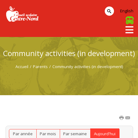
English
Community activities (in development)
Accueil
/
Parents
/
Community activities (in development)
Par année
Par mois
Par semaine
Aujourd'hui