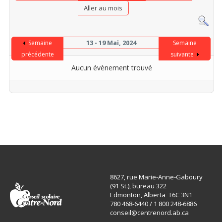
Aller au mois
13 - 19 Mai, 2024
Semaine
Semaine
précédente
suivante
Aucun évènement trouvé
8627, rue Marie-Anne-Gaboury
(91 St.), bureau 322
Edmonton, Alberta T6C 3N1
780 468-6440 / 1 800 248-6886
conseil@centrenord.ab.ca