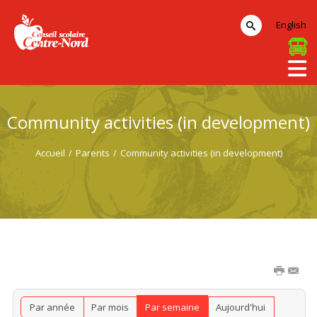
English
Community activities (in development)
Accueil
/
Parents
/
Community activities (in development)
Par année
Par mois
Par semaine
Aujourd'hui