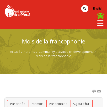
English
Mois de la francophonie
Accueil
/
Parents
/
Community activities (in development)
/
Mois de la francophonie
Par année
Par mois
Par semaine
Aujourd'hui