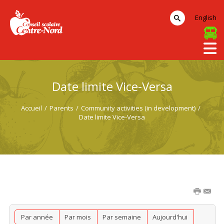
English
Date limite Vice-Versa
Accueil
/
Parents
/
Community activities (in development)
/
Date limite Vice-Versa
Par année
Par mois
Par semaine
Aujourd'hui