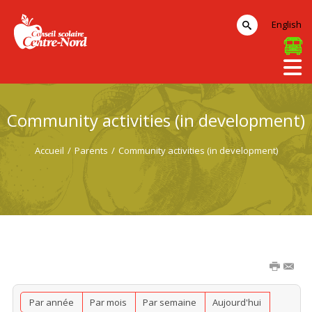
English
Community activities (in development)
Accueil
/
Parents
/
Community activities (in development)
Par année
Par mois
Par semaine
Aujourd'hui