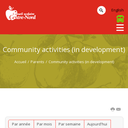
English
Community activities (in development)
Accueil
/
Parents
/
Community activities (in development)
Par année
Par mois
Par semaine
Aujourd'hui