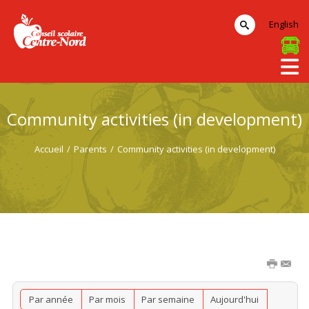
English
Community activities (in development)
Accueil
/
Parents
/
Community activities (in development)
Par année
Par mois
Par semaine
Aujourd'hui