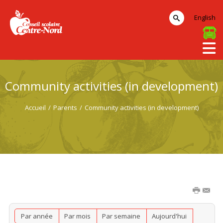
English
Community activities (in development)
Accueil
/
Parents
/
Community activities (in development)
Par année
Par mois
Par semaine
Aujourd'hui