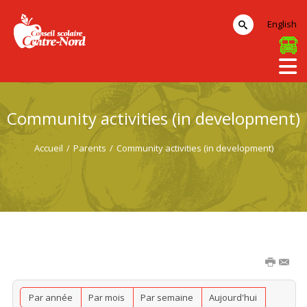
English
Community activities (in development)
Accueil
/
Parents
/
Community activities (in development)
Par année
Par mois
Par semaine
Aujourd'hui