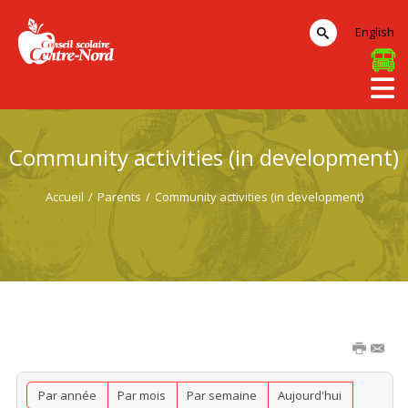
English
Community activities (in development)
Accueil
/
Parents
/
Community activities (in development)
Par année
Par mois
Par semaine
Aujourd'hui