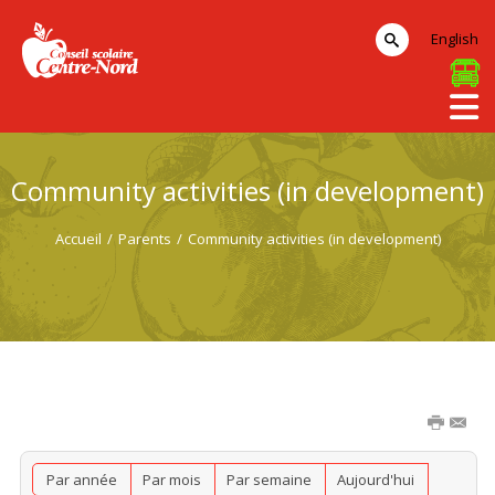
English
Community activities (in development)
Accueil
/
Parents
/
Community activities (in development)
Par année
Par mois
Par semaine
Aujourd'hui