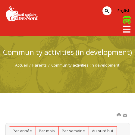
English
Community activities (in development)
Accueil
/
Parents
/
Community activities (in development)
Par année
Par mois
Par semaine
Aujourd'hui