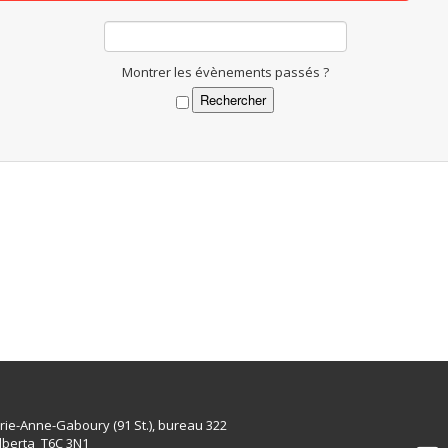
Montrer les évènements passés ?
rie-Anne-Gaboury (91 St.), bureau 322
lberta T6C 3N1