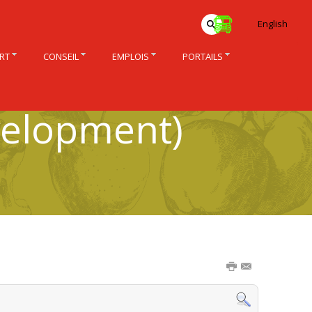
English
RT
CONSEIL
EMPLOIS
PORTAILS
velopment)