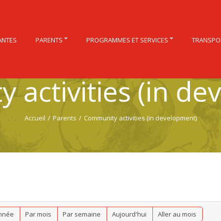
ANTES
PARENTS
PROGRAMMES ET SERVICES
TRANSPO
 activities (in de
Accueil
/
Parents
/
Community activities (in development)
nnée
Par mois
Par semaine
Aujourd'hui
Aller au mois