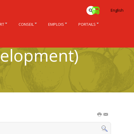
English
RT
CONSEIL
EMPLOIS
PORTAILS
velopment)