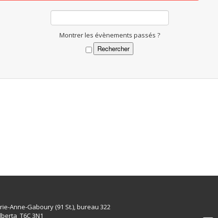
Montrer les évènements passés ?
rie-Anne-Gaboury (91 St.), bureau 322
lberta T6C 3N1