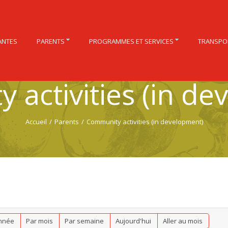
ANTES
PARENTS
PROGRAMMES ET SERVICES
TRANSPO
 activities (in de
Accueil
/
Parents
/
Community activities (in development)
nnée
Par mois
Par semaine
Aujourd'hui
Aller au mois