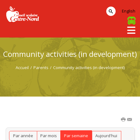
English
Community activities (in development)
Accueil
/
Parents
/
Community activities (in development)
Par année
Par mois
Par semaine
Aujourd'hui