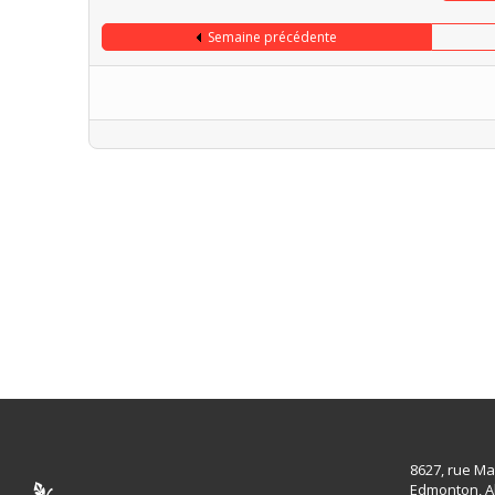
Semaine précédente
8627, rue Ma
Edmonton, A