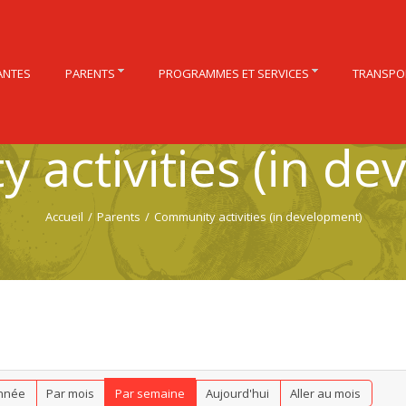
ANTES
PARENTS
PROGRAMMES ET SERVICES
TRANSPO
 activities (in de
Accueil
/
Parents
/
Community activities (in development)
nnée
Par mois
Par semaine
Aujourd'hui
Aller au mois