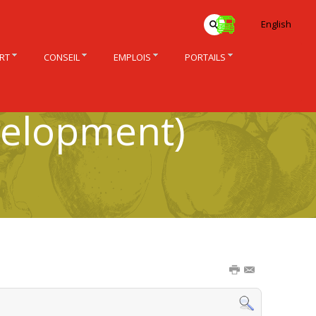
English
RT
CONSEIL
EMPLOIS
PORTAILS
velopment)