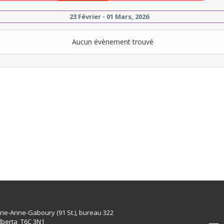
23 Février - 01 Mars, 2026
Aucun évènement trouvé
rie-Anne-Gaboury (91 St.), bureau 322
lberta T6C 3N1