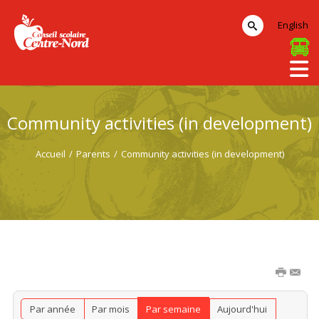
English
Community activities (in development)
Accueil
/
Parents
/
Community activities (in development)
Par année
Par mois
Par semaine
Aujourd'hui