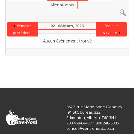
Aller au mois
02 - 08 Mars, 2026
Semaine
Semaine
précédente
suivante
Aucun évènement trouvé
8627, rue Marie-Anne-Gaboury
(91 St.), bureau 322
Edmonton, Alberta T6C 3N1
780 468-6440 / 1 800 248-6886
conseil@centrenord.ab.ca