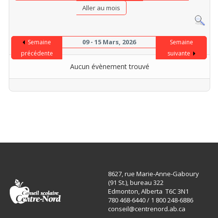
Aller au mois
09 - 15 Mars, 2026
Semaine
Semaine
précédente
suivante
Aucun évènement trouvé
8627, rue Marie-Anne-Gaboury
(91 St.), bureau 322
Edmonton, Alberta T6C 3N1
780 468-6440 / 1 800 248-6886
conseil@centrenord.ab.ca