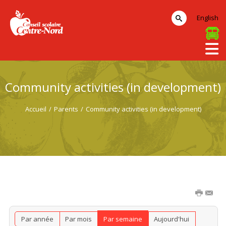
English
Community activities (in development)
Accueil
/
Parents
/
Community activities (in development)
Par année
Par mois
Par semaine
Aujourd'hui