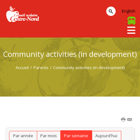
English
Community activities (in development)
Accueil
/
Parents
/
Community activities (in development)
Par année
Par mois
Par semaine
Aujourd'hui