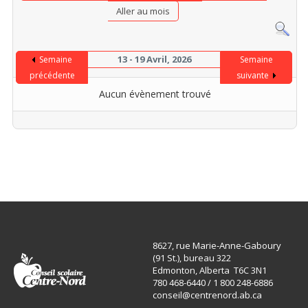
Aller au mois
13 - 19 Avril, 2026
Semaine
Semaine
précédente
suivante
Aucun évènement trouvé
8627, rue Marie-Anne-Gaboury
(91 St.), bureau 322
Edmonton, Alberta T6C 3N1
780 468-6440 / 1 800 248-6886
conseil@centrenord.ab.ca