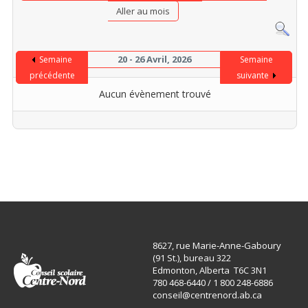
Aller au mois
20 - 26 Avril, 2026
Semaine
Semaine
précédente
suivante
Aucun évènement trouvé
8627, rue Marie-Anne-Gaboury
(91 St.), bureau 322
Edmonton, Alberta T6C 3N1
780 468-6440 / 1 800 248-6886
conseil@centrenord.ab.ca