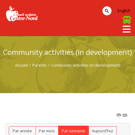
English
Community activities (in development)
Accueil
/
Parents
/
Community activities (in development)
Par année
Par mois
Par semaine
Aujourd'hui