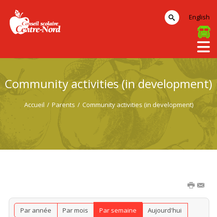
English
Community activities (in development)
Accueil
/
Parents
/
Community activities (in development)
Par année
Par mois
Par semaine
Aujourd'hui