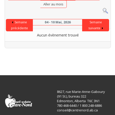
Aller au mois
04 - 10 Mai, 2026
Semaine
Semaine
précédente
suivante
Aucun évènement trouvé
8627, rue Marie-Anne-Gaboury
(91 St.), bureau 322
Edmonton, Alberta T6C 3N1
780 468-6440 / 1 800 248-6886
conseil@centrenord.ab.ca