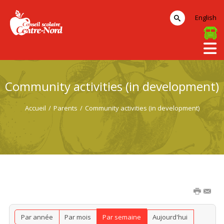
English
Community activities (in development)
Accueil
/
Parents
/
Community activities (in development)
Par année
Par mois
Par semaine
Aujourd'hui