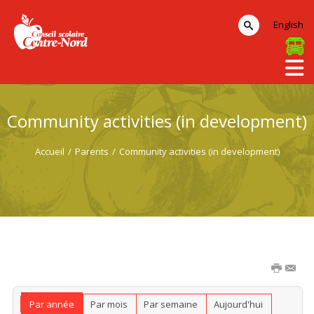
English
Community activities (in development)
Accueil
/
Parents
/
Community activities (in development)
Par année
Par mois
Par semaine
Aujourd'hui