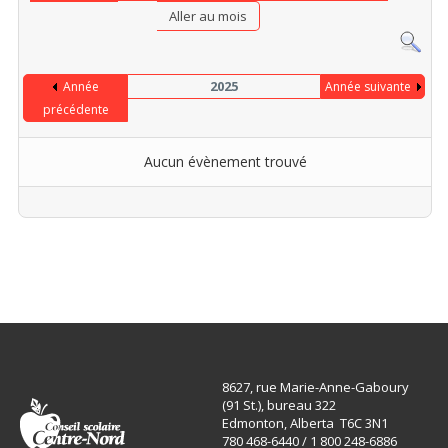
Aller au mois
2025
Année
Année suivante
précédente
Aucun évènement trouvé
Limite de la pagination
8627, rue Marie-Anne-Gaboury
(91 St.), bureau 322
Edmonton, Alberta T6C 3N1
780 468-6440 / 1 800 248-6886