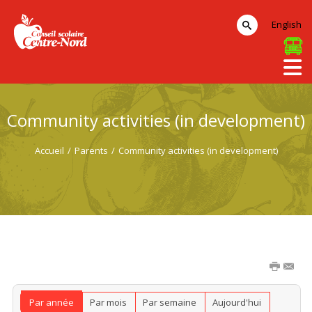
English
Community activities (in development)
Accueil
/
Parents
/
Community activities (in development)
Par année
Par mois
Par semaine
Aujourd'hui