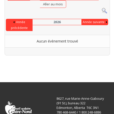
Aller au mois
2026
Année
Année suivante
précédente
Aucun évènement trouvé
Limite de la pagination
8627, rue Marie-Anne-Gaboury
(91 St.), bureau 322
Edmonton, Alberta T6C 3N1
780 468-6440 / 1 800 248-6886