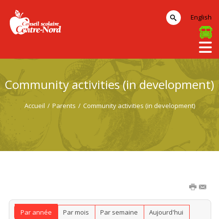
English
Community activities (in development)
Accueil
/
Parents
/
Community activities (in development)
Par année
Par mois
Par semaine
Aujourd'hui