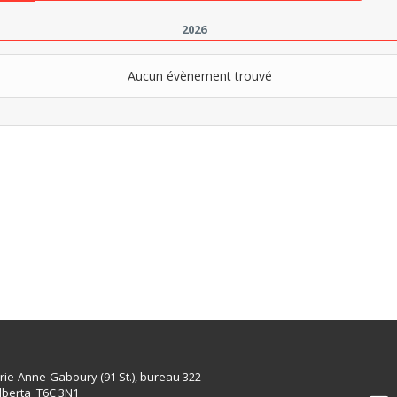
2026
Aucun évènement trouvé
rie-Anne-Gaboury (91 St.), bureau 322
lberta T6C 3N1