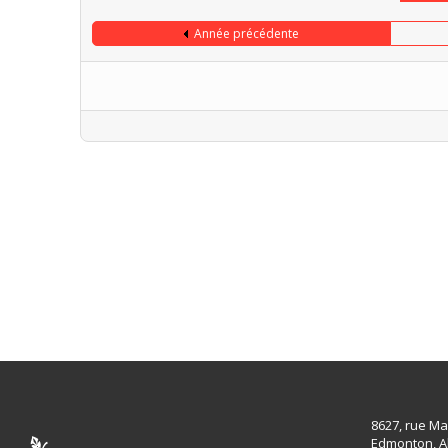
Année précédente
Limite de la pagination
8627, rue Ma
Edmonton, A