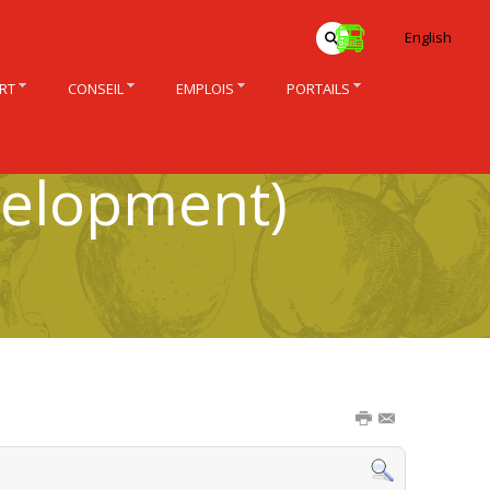
English
RT
CONSEIL
EMPLOIS
PORTAILS
velopment)