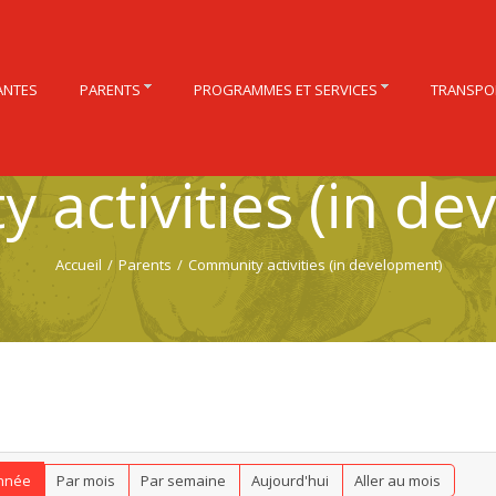
ANTES
PARENTS
PROGRAMMES ET SERVICES
TRANSPO
 activities (in de
Accueil
/
Parents
/
Community activities (in development)
nnée
Par mois
Par semaine
Aujourd'hui
Aller au mois