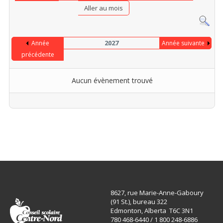
Aller au mois
2027
Année
Année suivante
précédente
Aucun évènement trouvé
Limite de la pagination
8627, rue Marie-Anne-Gaboury
(91 St.), bureau 322
Edmonton, Alberta T6C 3N1
780 468-6440 / 1 800 248-6886