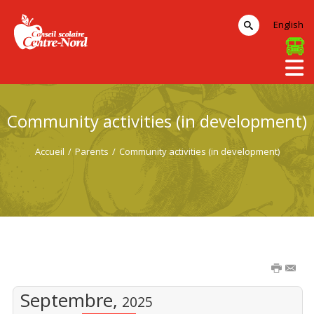
English
Community activities (in development)
Accueil
/
Parents
/
Community activities (in development)
Septembre,
2025