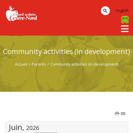
English
Community activities (in development)
Accueil
/
Parents
/
Community activities (in development)
Juin,
2026