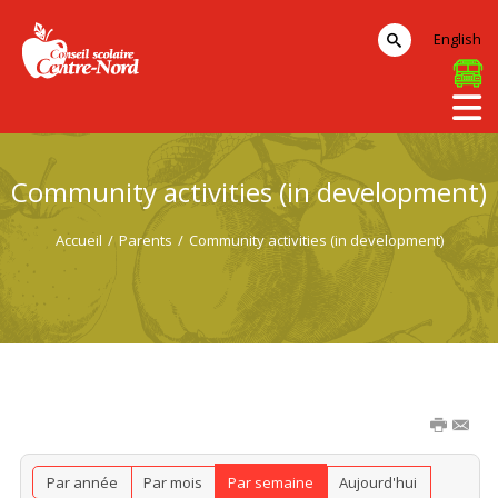
English
Community activities (in development)
Accueil
/
Parents
/
Community activities (in development)
Par année
Par mois
Par semaine
Aujourd'hui