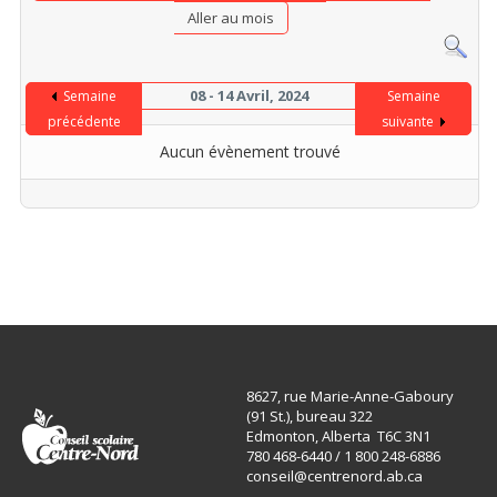
Aller au mois
08 - 14 Avril, 2024
Semaine
Semaine
précédente
suivante
Aucun évènement trouvé
8627, rue Marie-Anne-Gaboury
(91 St.), bureau 322
Edmonton, Alberta T6C 3N1
780 468-6440 / 1 800 248-6886
conseil@centrenord.ab.ca