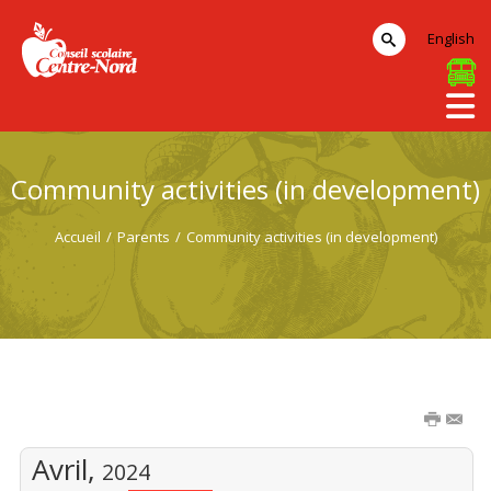
English
Community activities (in development)
Accueil
/
Parents
/
Community activities (in development)
Avril,
2024