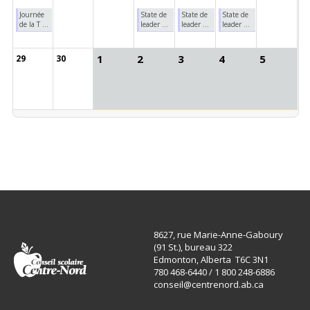
Journée
State de
State de
State de
de la T ...
leader ...
leader ...
leader ...
1
2
3
4
5
29
30
8627, rue Marie-Anne-Gaboury
(91 St.), bureau 322
Edmonton, Alberta T6C 3N1
780 468-6440 / 1 800 248-6886
conseil@centrenord.ab.ca